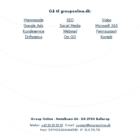
Gå til grouponline.dk
:
Hjemmeside
SEO
Video
Google Ads
Social Media
Microsoft 365
Kundeservice
Webmail
Fjernsupport
Driftsstatus
Om GO
Kontakt
Group Online - Metalbuen 66 - DK-2750 Ballerup
Telefon:
+45 55 55 55 55
E-mail:
support@grouponline.dk
Host: EXTHOS-DANAWEB5
IP: 10.5.176.110